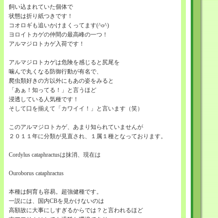
飼い込まれていた個体で
状態は折り紙つきです！
コオロギも追いかけまくってます(^o^)
ヨロイトカゲの仲間の最高峰の一つ！
アルマジロトカゲ入荷です！
アルマジロトカゲは危険を感じると尻尾を
噛んで丸くなる防御行動が有名で、
爬虫類好きの方以外にもあの姿をみると
「あぁ！知ってる！」と言うほど
浸透している人気種です！
そして口を揃えて「カワイイ！」と言います（笑）
このアルマジロトカゲ、あまり知られていませんが
２０１１年に分類が見直され、１属１種となっております。
Cordylus cataphractusは抹消、現在は
Ouroborus cataphractus
本種は飼育も容易。超強健種です。
一説には、国内CBを見かけないのは
高額故に大事にしすぎるからでは？と言われるほど