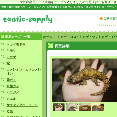
大阪府寝屋川市に店舗をオープン致しましたので是非お立ち寄り下さい♪
大阪で爬虫類(ヒョウモン・ニシアフ）＆中大型インコオウム（ヨウム・コンゴウインコ・ボウシイ
ご利用案
商品カテゴリ一覧
ホーム
｜ トカゲ >
ヨロイトカゲ・ツノトカゲ・イワ
トカゲモドキ
商品詳細
ヤモリ
トカゲ
蛇
カメレオン・ヒメカメレ
オン
陸ガメ
水棲ガメ
ハコガメ
カエル
サラマンダー・イモリ
奇虫