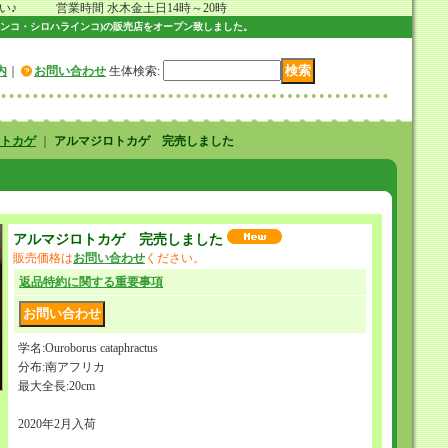
 営業時間 水木金土日14時～20時
ンコ・シロハラインコ)の販売店をオープン致しました。
内
｜
お問い合わせ
生体検索
:
トカゲ
｜
アルマジロトカゲ 完売しました
アルマジロトカゲ 完売しました
販売価格は
お問い合わせ
ください。
返品特約に関する重要事項
学名:Ouroborus cataphractus
分布:南アフリカ
最大全長:20cm
2020年2月入荷