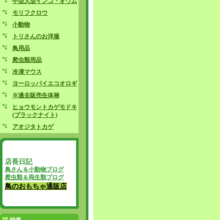
中型大型インコ・オウム
モリフクロウ
小動物
トリさんのお洋服
鳥用品
爬虫類用品
冷凍マウス
ヨーロッパイエコオロギ
※過去販売生体禄
ヒョウモントカゲモドキ
(ブラックナイト)
アオジタトカゲ
店長日記
鳥さん＆小動物ブログ
爬虫類＆両生類ブログ
鳥のおもちゃ通販店