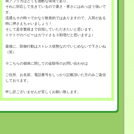
南アフリカはとても過酷な環境であり、
それに対応して生きているので暑さ・寒さにはめっぽう強いで
す。
流通もその時々でかなり散発的ではありますので、入荷がある
時に押さえちゃいましょう！
そして是非繁殖まで目指していただきたいと思います。
トゲトゲのベビーはカワイさも３割増だと思いますよ♪
最後に、防御行動はストレス状態なのでいじめないで下さいね
（笑）
※こちらの個体に関しての金額等のお問い合わせは
ご住所、お名前、電話番号をしっかり記載頂いた方のみご返信
しております。
申し訳ございませんが宜しくお願い致します。