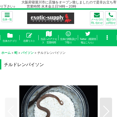
大阪府寝屋川市に店舗をオープン致しましたので是非お立ち寄
り下さい♪ 営業時間 水木金土日14時～20時
生体一覧
メールでの
電話での
問い合わせ
お問合せ
当店へのアクセ
生体の買取及び
Twitter（最新情
生体カテゴリ
在庫リスト
ス 営業時間
下取り
報はこちら）
ホーム
>
蛇
>
パイソン
>
チルドレンパイソン
チルドレンパイソン