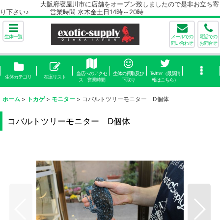
大阪府寝屋川市に店舗をオープン致しましたので是非お立ち寄
り下さい♪ 営業時間 水木金土日14時～20時
生体一覧
メールでの
電話での
問い合わせ
お問合せ
当店へのアクセ
生体の買取及び
Twitter（最新情
生体カテゴリ
在庫リスト
ス 営業時間
下取り
報はこちら）
ホーム
>
トカゲ
>
モニター
>
コバルトツリーモニター D個体
コバルトツリーモニター D個体