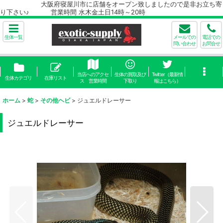
大阪府寝屋川市に店舗をオープン致しましたので是非お立ち寄
り下さい♪ 営業時間 水木金土日14時～20時
生体一覧
メールでの
電話での
問い合わせ
お問合せ
当店へのアクセ
生体の買取及び
Twitter（最新情
生体カテゴリ
在庫リスト
ス 営業時間
下取り
報はこちら）
ホーム
>
蛇
>
その他ヘビ
>
ジュエルドレーサー
ジュエルドレーサー