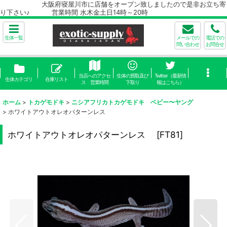
大阪府寝屋川市に店舗をオープン致しましたので是非お立ち寄
り下さい♪ 営業時間 水木金土日14時～20時
生体一覧
メールでの
電話での
問い合わせ
お問合せ
当店へのアクセ
生体の買取及び
Twitter（最新情
生体カテゴリ
在庫リスト
ス 営業時間
下取り
報はこちら）
ホーム
>
トカゲモドキ
>
ニシアフリカトカゲモドキ ベビー〜ヤング
>
ホワイトアウトオレオパターンレス
ホワイトアウトオレオパターンレス
[
FT81
]