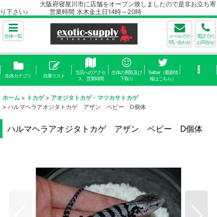
大阪府寝屋川市に店舗をオープン致しましたので是非お立ち寄
り下さい♪ 営業時間 水木金土日14時～20時
生体一覧
メールでの
電話での
問い合わせ
お問合せ
当店へのアクセ
生体の買取及び
Twitter（最新情
生体カテゴリ
在庫リスト
ス 営業時間
下取り
報はこちら）
ホーム
>
トカゲ
>
アオジタトカゲ・マツカサトカゲ
>
ハルマヘラアオジタトカゲ アザン ベビー D個体
ハルマヘラアオジタトカゲ アザン ベビー D個体