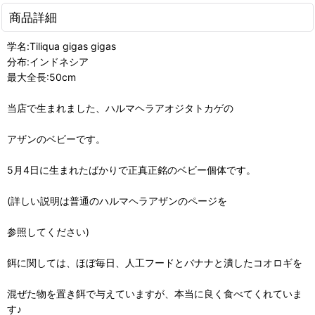
商品詳細
学名:Tiliqua gigas gigas
分布:インドネシア
最大全長:50cm
当店で生まれました、ハルマヘラアオジタトカゲの
アザンのベビーです。
5月4日に生まれたばかりで正真正銘のベビー個体です。
(詳しい説明は普通のハルマヘラアザンのページを
参照してください)
餌に関しては、ほぼ毎日、人工フードとバナナと潰したコオロギを
混ぜた物を置き餌で与えていますが、本当に良く食べてくれていま
す♪