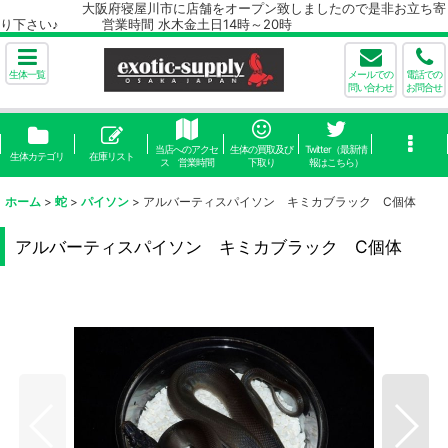
大阪府寝屋川市に店舗をオープン致しましたので是非お立ち寄
り下さい♪ 営業時間 水木金土日14時～20時
生体一覧
メールでの
電話での
問い合わせ
お問合せ
当店へのアクセ
生体の買取及び
Twitter（最新情
生体カテゴリ
在庫リスト
ス 営業時間
下取り
報はこちら）
ホーム
>
蛇
>
パイソン
>
アルバーティスパイソン キミカブラック C個体
アルバーティスパイソン キミカブラック C個体