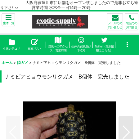
大阪府寝屋川市に店舗をオープン致しましたので是非お立ち寄
り下さい♪ 営業時間 水木金土日14時～20時
生体一覧
メールでの
電話での
問い合わせ
お問合せ
当店へのアクセ
生体の買取及び
Twitter（最新情
生体カテゴリ
在庫リスト
ス 営業時間
下取り
報はこちら）
ホーム
>
陸ガメ
>
ナミビアヒョウモンリクガメ B個体 完売しました
ナミビアヒョウモンリクガメ B個体 完売しました