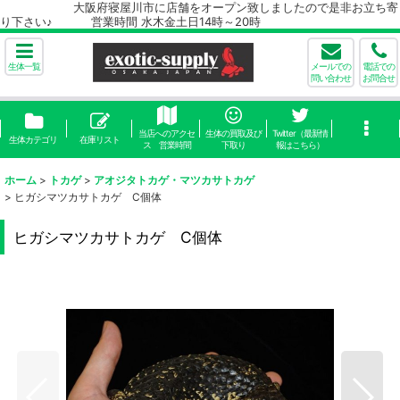
大阪府寝屋川市に店舗をオープン致しましたので是非お立ち寄
り下さい♪ 営業時間 水木金土日14時～20時
生体一覧
メールでの
電話での
問い合わせ
お問合せ
当店へのアクセ
生体の買取及び
Twitter（最新情
生体カテゴリ
在庫リスト
ス 営業時間
下取り
報はこちら）
ホーム
>
トカゲ
>
アオジタトカゲ・マツカサトカゲ
>
ヒガシマツカサトカゲ C個体
ヒガシマツカサトカゲ C個体