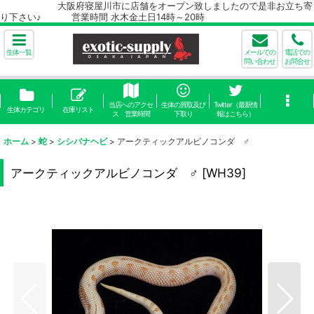
大阪府寝屋川市に店舗をオープン致しましたので是非お立ち寄
り下さい♪ 営業時間 水木金土日14時～20時
生体一覧
メールでの
電話での
問い合わせ
お問合せ
当店へのアクセ
生体の買取及び
Twitter（最新情
生体カテゴリ
在庫リスト
ス 営業時間
下取り
報はこちら）
ホーム
>
蛇
>
シシバナヘビ
>
アークティックアルビノコンダ ♂
アークティックアルビノコンダ ♂
[
WH39
]