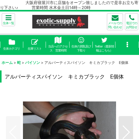
大阪府寝屋川市に店舗をオープン致しましたので是非お立ち寄
り下さい♪ 営業時間 水木金土日14時～20時
生体一覧
メールでの
電話での
問い合わせ
お問合せ
当店へのアクセ
生体の買取及び
Twitter（最新情
生体カテゴリ
在庫リスト
ス 営業時間
下取り
報はこちら）
ホーム
>
蛇
>
パイソン
>
アルバーティスパイソン キミカブラック E個体
アルバーティスパイソン キミカブラック E個体