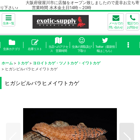
大阪府寝屋川市に店舗をオープン致しましたので是非お立ち寄
り下さい♪ 営業時間 水木金土日14時～20時
生体一覧
メールでの
電話での
問い合わせ
お問合せ
当店へのアクセ
生体の買取及び
Twitter（最新情
生体カテゴリ
在庫リスト
ス 営業時間
下取り
報はこちら）
ホーム
>
トカゲ
>
ヨロイトカゲ・ツノトカゲ・イワトカゲ
>
ヒガシピルバラヒメイワトカゲ
ヒガシピルバラヒメイワトカゲ