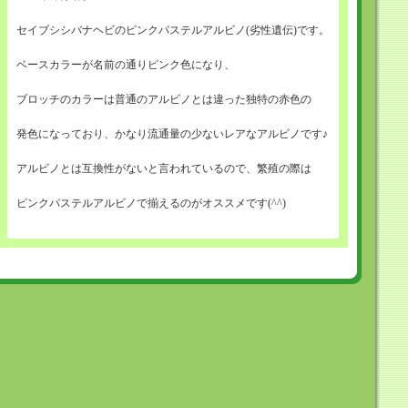
セイブシシバナヘビのピンクパステルアルビノ(劣性遺伝)です。
ベースカラーが名前の通りピンク色になり、
ブロッチのカラーは普通のアルビノとは違った独特の赤色の
発色になっており、かなり流通量の少ないレアなアルビノです♪
アルビノとは互換性がないと言われているので、繁殖の際は
ピンクパステルアルビノで揃えるのがオススメです(^^)