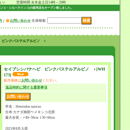
 営業時間 水木金土日14時～20時
ンコ・シロハラインコ)の販売店をオープン致しました。
内
｜
お問い合わせ
生体検索
:
 ピンクパステルアルビノ ♀
セイブシシバナヘビ ピンクパステルアルビノ ♀
[
WH
173
]
販売価格は
お問い合わせ
ください。
返品特約に関する重要事項
学名：Heterodon nasicus
分布:カナダ南部〜メキシコ北部
最大全長：♂40~50cm ♀50~60cm
2021年8月入荷