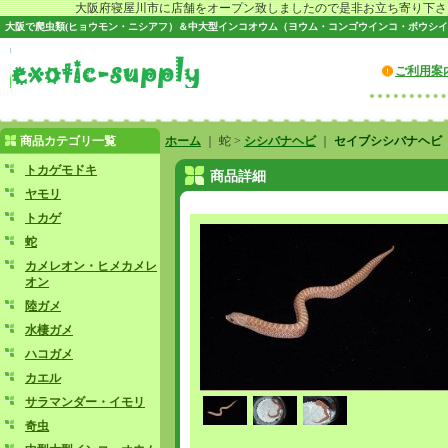
大阪府寝屋川市に店舗をオープン致しましたので是非お立ち寄り下さい♪
大阪で爬虫類(ヒョウモン・ニシアフ）＆中大型インコオウム（ヨウム・コンゴウインコ・ボウシイ
ご利用案
商品カテゴリ一覧
ホーム
｜ 蛇 >
シシバナヘビ
｜
セイブシシバナヘビ
トカゲモドキ
商品詳細
ヤモリ
トカゲ
蛇
カメレオン・ヒメカメレ
オン
陸ガメ
水棲ガメ
ハコガメ
カエル
サラマンダー・イモリ
奇虫