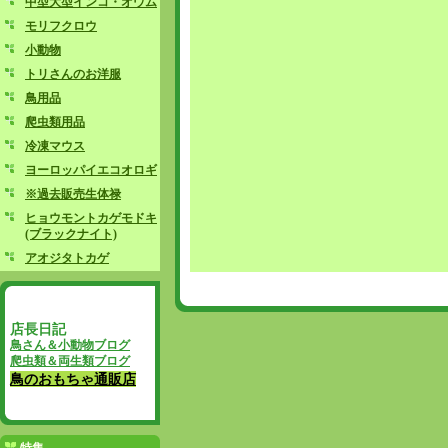
中型大型インコ・オウム
モリフクロウ
小動物
トリさんのお洋服
鳥用品
爬虫類用品
冷凍マウス
ヨーロッパイエコオロギ
※過去販売生体禄
ヒョウモントカゲモドキ
(ブラックナイト)
アオジタトカゲ
店長日記
鳥さん＆小動物ブログ
爬虫類＆両生類ブログ
鳥のおもちゃ通販店