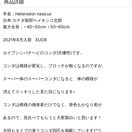
商品詳細
学名：Heterodon nasicus
分布:カナダ南部〜メキシコ北部
最大全長：♂40~50cm ♀50~60cm
2021年8月入荷 EUCB
セイブシシバナヘビのコンダ(共優性)です。
コンダは模様が変化し、ブロッチが粗くなるのですが、
スーパー体のスーパーコンダになると、体の模様が
消えてスッキリした見た目になります♪
コンダは模様の個体差だけでなく、発色もかなり差が
あるので、見比べてもらうと大変面白いと思います！
今回もタイプの違うコンダ四匹を掲載しています(^^)