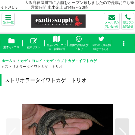
大阪府寝屋川市に店舗をオープン致しましたので是非お立ち寄
り下さい♪ 営業時間 水木金土日14時～20時
生体一覧
メールでの
電話での
問い合わせ
お問合せ
当店へのアクセ
生体の買取及び
Twitter（最新情
生体カテゴリ
在庫リスト
ス 営業時間
下取り
報はこちら）
ホーム
>
トカゲ
>
ヨロイトカゲ・ツノトカゲ・イワトカゲ
>
ストリオラータイワトカゲ トリオ
ストリオラータイワトカゲ トリオ