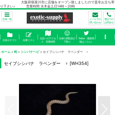
大阪府寝屋川市に店舗をオープン致しましたので是非お立ち寄
り下さい♪ 営業時間 水木金土日14時～20時
生体一覧
メールでの
電話での
問い合わせ
お問合せ
当店へのアクセ
生体の買取及び
Twitter（最新情
生体カテゴリ
在庫リスト
ス 営業時間
下取り
報はこちら）
ホーム
>
蛇
>
シシバナヘビ
>
セイブシシバナ ラベンダー ♀
セイブシシバナ ラベンダー ♀
[
WH354
]