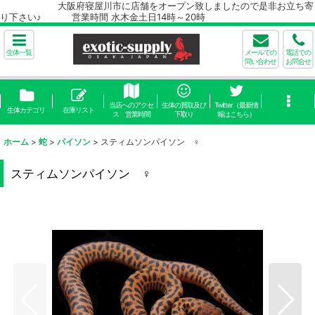
大阪府寝屋川市に店舗をオープン致しましたので是非お立ち寄
り下さい♪ 営業時間 水木金土日14時～20時
生体一覧
メールでの
電話での
問い合わせ
お問合せ
当店へのアクセ
生体の買取及び
Twitter（最新情
生体カテゴリ
在庫リスト
ス 営業時間
下取り
報はこちら）
ホーム
>
蛇
>
パイソン
>
スティムソンパイソン ♀
スティムソンパイソン ♀