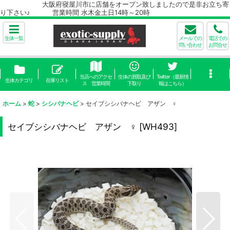
大阪府寝屋川市に店舗をオープン致しましたので是非お立ち寄
り下さい♪ 営業時間 水木金土日14時～20時
生体一覧
メールでの
電話での
問い合わせ
お問合せ
当店へのアクセ
生体の買取及び
Twitter（最新情
生体カテゴリ
在庫リスト
ス 営業時間
下取り
報はこちら）
ホーム
>
蛇
>
シシバナヘビ
>
セイブシシバナヘビ アザン ♀
セイブシシバナヘビ アザン ♀
[
WH493
]