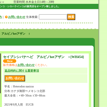
 営業時間 水木金土日14時～20時
ンコ・シロハラインコ)の販売店をオープン致しました。
内
｜
お問い合わせ
生体検索
:
アルビノhetアザン ♀
セイブシシバナヘビ アルビノhetアザン ♀
[
WH454
]
販売価格は
お問い合わせ
ください。
返品特約に関する重要事項
学名：Heterodon nasicus
分布:カナダ南部〜メキシコ北部
最大全長：♂40~50cm ♀50~60cm
2021年9月入荷 EUCB