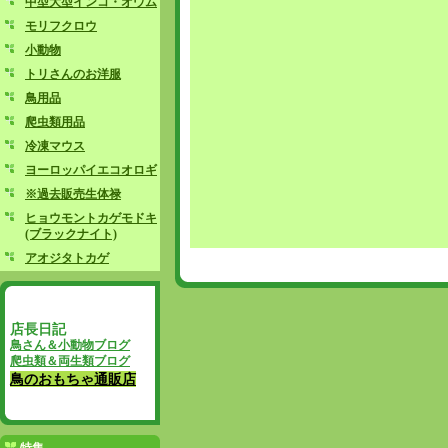
中型大型インコ・オウム
モリフクロウ
小動物
トリさんのお洋服
鳥用品
爬虫類用品
冷凍マウス
ヨーロッパイエコオロギ
※過去販売生体禄
ヒョウモントカゲモドキ
(ブラックナイト)
アオジタトカゲ
店長日記
鳥さん＆小動物ブログ
爬虫類＆両生類ブログ
鳥のおもちゃ通販店