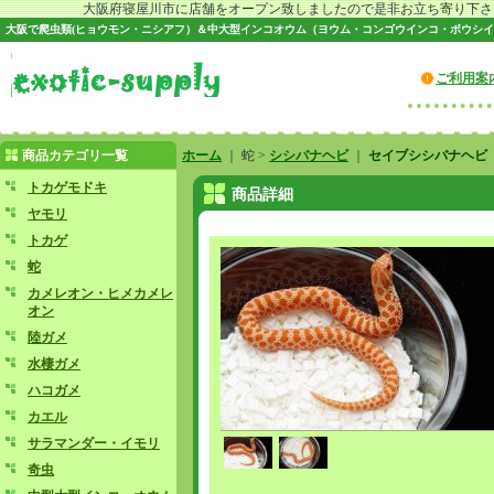
大阪府寝屋川市に店舗をオープン致しましたので是非お立ち寄り下さい♪
大阪で爬虫類(ヒョウモン・ニシアフ）＆中大型インコオウム（ヨウム・コンゴウインコ・ボウシイ
ご利用案
商品カテゴリ一覧
ホーム
｜ 蛇 >
シシバナヘビ
｜
セイブシシバナヘビ 
トカゲモドキ
商品詳細
ヤモリ
トカゲ
蛇
カメレオン・ヒメカメレ
オン
陸ガメ
水棲ガメ
ハコガメ
カエル
サラマンダー・イモリ
奇虫