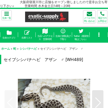
大阪府寝屋川市に店舗をオープン致しましたので是非お立ち寄
り下さい♪ 営業時間 水木金土日14時～20時
生体一覧
メールでの
電話での
問い合わせ
お問合せ
当店へのアクセ
生体の買取及び
Twitter（最新情
生体カテゴリ
在庫リスト
ス 営業時間
下取り
報はこちら）
ホーム
>
蛇
>
シシバナヘビ
>
セイブシシバナヘビ アザン ♂
セイブシシバナヘビ アザン ♂
[
WH489
]