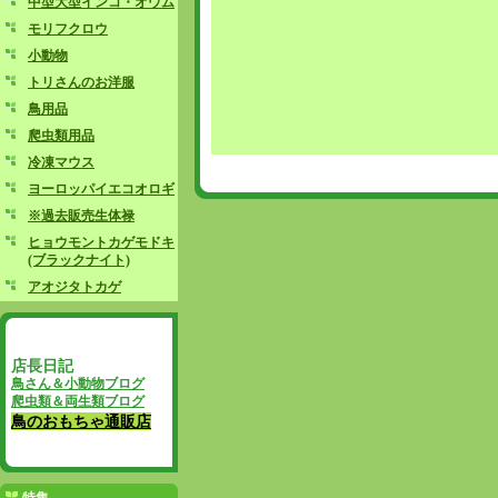
中型大型インコ・オウム
モリフクロウ
小動物
トリさんのお洋服
鳥用品
爬虫類用品
冷凍マウス
ヨーロッパイエコオロギ
※過去販売生体禄
ヒョウモントカゲモドキ
(ブラックナイト)
アオジタトカゲ
店長日記
鳥さん＆小動物ブログ
爬虫類＆両生類ブログ
鳥のおもちゃ通販店