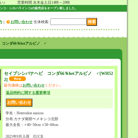
 営業時間 水木金土日14時～20時
ンコ・シロハラインコ)の販売店をオープン致しました。
内
｜
お問い合わせ
生体検索
:
コンダ66％hetアルビノ ♂
セイブシシバナヘビ コンダ66％hetアルビノ ♂
[
WH52
2
]
販売価格は
お問い合わせ
ください。
返品特約に関する重要事項
学名：Heterodon nasicus
分布:カナダ南部〜メキシコ北部
最大全長：♂40~50cm ♀50~60cm
2021年9月入荷 EUCB