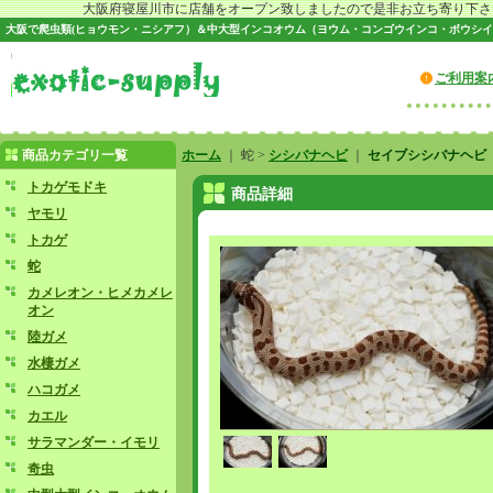
大阪府寝屋川市に店舗をオープン致しましたので是非お立ち寄り下さい♪
大阪で爬虫類(ヒョウモン・ニシアフ）＆中大型インコオウム（ヨウム・コンゴウインコ・ボウシイ
ご利用案
商品カテゴリ一覧
ホーム
｜ 蛇 >
シシバナヘビ
｜
セイブシシバナヘビ 
トカゲモドキ
商品詳細
ヤモリ
トカゲ
蛇
カメレオン・ヒメカメレ
オン
陸ガメ
水棲ガメ
ハコガメ
カエル
サラマンダー・イモリ
奇虫