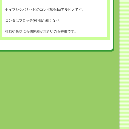
セイブシシバナヘビのコンダ66％hetアルビノです。
コンダはブロッチ(模様)が粗くなり、
模様や色味にも個体差が大きいのも特徴です。