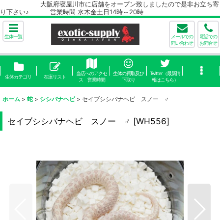
大阪府寝屋川市に店舗をオープン致しましたので是非お立ち寄
り下さい♪ 営業時間 水木金土日14時～20時
生体一覧
メールでの
電話での
問い合わせ
お問合せ
当店へのアクセ
生体の買取及び
Twitter（最新情
生体カテゴリ
在庫リスト
ス 営業時間
下取り
報はこちら）
ホーム
>
蛇
>
シシバナヘビ
>
セイブシシバナヘビ スノー ♂
セイブシシバナヘビ スノー ♂
[
WH556
]