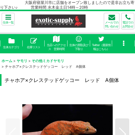
大阪府寝屋川市に店舗をオープン致しましたので是非お立ち寄
り下さい♪ 営業時間 水木金土日14時～20時
生体一覧
メールでの
電話での
問い合わせ
お問合せ
当店へのアクセ
生体の買取及び
Twitter（最新情
生体カテゴリ
在庫リスト
ス 営業時間
下取り
報はこちら）
ホーム
>
ヤモリ
>
その他ミカドヤモリ
>
チャホア×クレステッドゲッコー レッド A個体
チャホア×クレステッドゲッコー レッド A個体