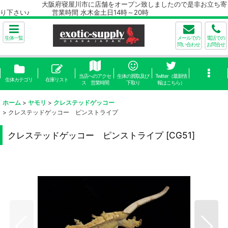
大阪府寝屋川市に店舗をオープン致しましたので是非お立ち寄
り下さい♪ 営業時間 水木金土日14時～20時
生体一覧
メールでの
電話での
問い合わせ
お問合せ
当店へのアクセ
生体の買取及び
Twitter（最新情
生体カテゴリ
在庫リスト
ス 営業時間
下取り
報はこちら）
ホーム
>
ヤモリ
>
クレステッドゲッコー
>
クレステッドゲッコー ピンストライプ
クレステッドゲッコー ピンストライプ
[
CG51
]