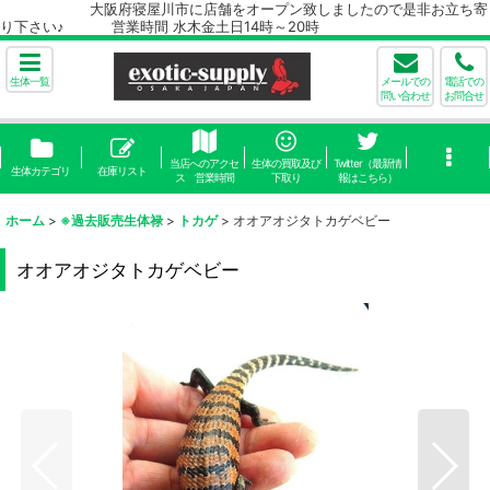
大阪府寝屋川市に店舗をオープン致しましたので是非お立ち寄
り下さい♪ 営業時間 水木金土日14時～20時
生体一覧
メールでの
電話での
問い合わせ
お問合せ
当店へのアクセ
生体の買取及び
Twitter（最新情
生体カテゴリ
在庫リスト
ス 営業時間
下取り
報はこちら）
ホーム
>
※過去販売生体禄
>
トカゲ
>
オオアオジタトカゲベビー
オオアオジタトカゲベビー