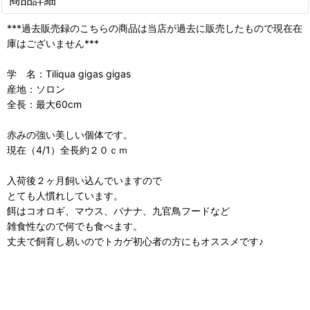
***過去販売録のこちらの商品は当店が過去に販売したもので現在在
庫はございません***
学 名：Tiliqua gigas gigas
産地：ソロン
全長：最大60cm
赤みの強い美しい個体です。
現在（4/1）全長約２０ｃｍ
入荷後２ヶ月飼い込んでいますので
とても人慣れしています。
餌はコオロギ、マウス、バナナ、九官鳥フードなど
雑食性なので何でも食べます。
丈夫で飼育し易いのでトカゲ初心者の方にもオススメです♪