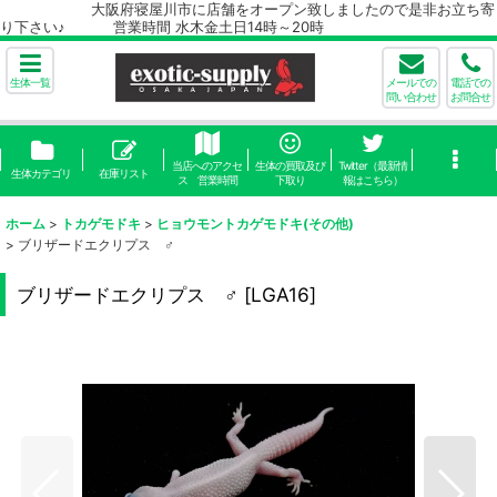
大阪府寝屋川市に店舗をオープン致しましたので是非お立ち寄
り下さい♪ 営業時間 水木金土日14時～20時
生体一覧
メールでの
電話での
問い合わせ
お問合せ
当店へのアクセ
生体の買取及び
Twitter（最新情
生体カテゴリ
在庫リスト
ス 営業時間
下取り
報はこちら）
ホーム
>
トカゲモドキ
>
ヒョウモントカゲモドキ(その他)
>
ブリザードエクリプス ♂
ブリザードエクリプス ♂
[
LGA16
]