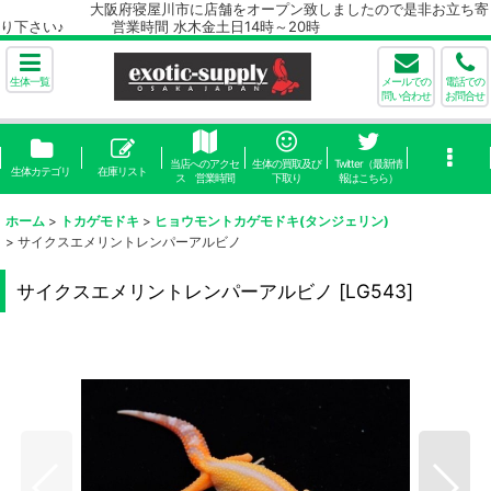
大阪府寝屋川市に店舗をオープン致しましたので是非お立ち寄
り下さい♪ 営業時間 水木金土日14時～20時
生体一覧
メールでの
電話での
問い合わせ
お問合せ
当店へのアクセ
生体の買取及び
Twitter（最新情
生体カテゴリ
在庫リスト
ス 営業時間
下取り
報はこちら）
ホーム
>
トカゲモドキ
>
ヒョウモントカゲモドキ(タンジェリン)
>
サイクスエメリントレンパーアルビノ
サイクスエメリントレンパーアルビノ
[
LG543
]