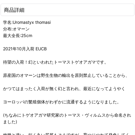
商品詳細
学名:Uromastyx thomasi
分布:オマーン
最大全長:25cm
2021年10月入荷 EUCB
待望の入荷！幻といわれたトーマストゲオアガマです。
原産国のオマーンは野生生物の輸出を原則禁止していることから、
かつてはまったく入荷が無く幻と言われ、最近になってようやく
ヨーロッパの繁殖個体がわずかに流通するようになりました。
(ちなみにトゲオアガマ研究家のトーマス・ヴィルムスから命名され
ました)
他種と違い、短く丸い尻尾もそうですが、育つにつれて発色してく