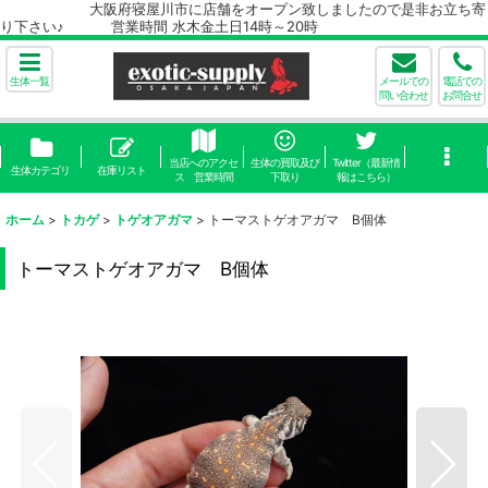
大阪府寝屋川市に店舗をオープン致しましたので是非お立ち寄
り下さい♪ 営業時間 水木金土日14時～20時
生体一覧
メールでの
電話での
問い合わせ
お問合せ
当店へのアクセ
生体の買取及び
Twitter（最新情
生体カテゴリ
在庫リスト
ス 営業時間
下取り
報はこちら）
ホーム
>
トカゲ
>
トゲオアガマ
>
トーマストゲオアガマ B個体
トーマストゲオアガマ B個体