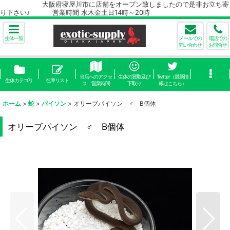
大阪府寝屋川市に店舗をオープン致しましたので是非お立ち寄
り下さい♪ 営業時間 水木金土日14時～20時
生体一覧
メールでの
電話での
問い合わせ
お問合せ
当店へのアクセ
生体の買取及び
Twitter（最新情
生体カテゴリ
在庫リスト
ス 営業時間
下取り
報はこちら）
ホーム
>
蛇
>
パイソン
>
オリーブパイソン ♂ B個体
オリーブパイソン ♂ B個体