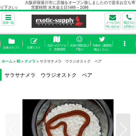
大阪府寝屋川市に店舗をオープン致しましたので是非お立ち寄
り下さい♪ 営業時間 水木金土日14時～20時
生体一覧
メールでの
電話での
問い合わせ
お問合せ
当店へのアクセ
生体の買取及び
Twitter（最新情
生体カテゴリ
在庫リスト
ス 営業時間
下取り
報はこちら）
ホーム
>
蛇
>
ナメラ
>
サラサナメラ ウラジオストク ペア
サラサナメラ ウラジオストク ペア