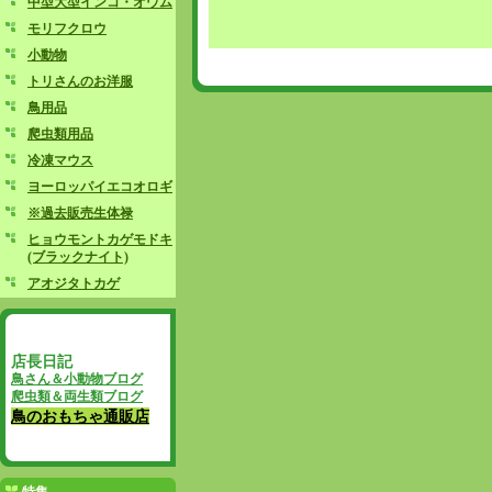
中型大型インコ・オウム
モリフクロウ
小動物
トリさんのお洋服
鳥用品
爬虫類用品
冷凍マウス
ヨーロッパイエコオロギ
※過去販売生体禄
ヒョウモントカゲモドキ
(ブラックナイト)
アオジタトカゲ
店長日記
鳥さん＆小動物ブログ
爬虫類＆両生類ブログ
鳥のおもちゃ通販店