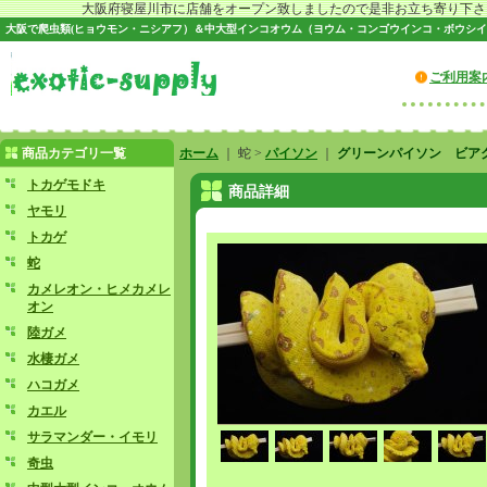
大阪府寝屋川市に店舗をオープン致しましたので是非お立ち寄り下さい♪
大阪で爬虫類(ヒョウモン・ニシアフ）＆中大型インコオウム（ヨウム・コンゴウインコ・ボウシイ
ご利用案
商品カテゴリ一覧
ホーム
｜ 蛇 >
パイソン
｜
グリーンパイソン ビア
トカゲモドキ
商品詳細
ヤモリ
トカゲ
蛇
カメレオン・ヒメカメレ
オン
陸ガメ
水棲ガメ
ハコガメ
カエル
サラマンダー・イモリ
奇虫