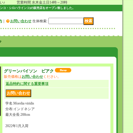
 営業時間 水木金土日14時～20時
ンコ・シロハラインコ)の販売店をオープン致しました。
内
｜
お問い合わせ
生体検索
:
ク
グリーンパイソン ビアク
販売価格は
お問い合わせ
ください。
返品特約に関する重要事項
学名:Morelia viridis
分布:インドネシア
最大全長:200cm
2022年1月入荷