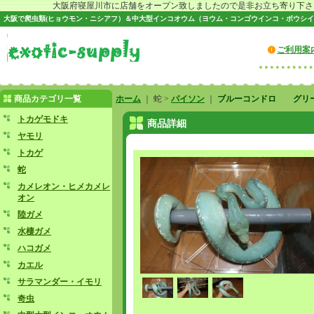
大阪府寝屋川市に店舗をオープン致しましたので是非お立ち寄り下さい♪
大阪で爬虫類(ヒョウモン・ニシアフ）＆中大型インコオウム（ヨウム・コンゴウインコ・ボウシイ
ご利用案
商品カテゴリ一覧
ホーム
｜ 蛇 >
パイソン
｜
ブルーコンドロ グリー
トカゲモドキ
商品詳細
ヤモリ
トカゲ
蛇
カメレオン・ヒメカメレ
オン
陸ガメ
水棲ガメ
ハコガメ
カエル
サラマンダー・イモリ
奇虫