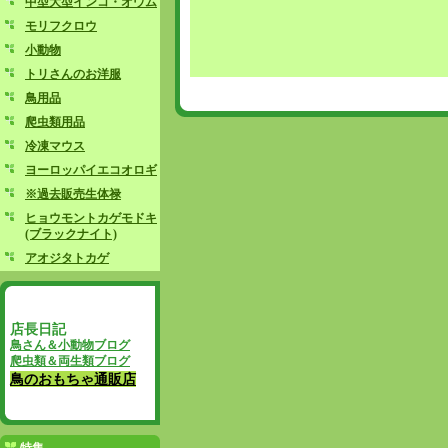
中型大型インコ・オウム
モリフクロウ
小動物
トリさんのお洋服
鳥用品
爬虫類用品
冷凍マウス
ヨーロッパイエコオロギ
※過去販売生体禄
ヒョウモントカゲモドキ
(ブラックナイト)
アオジタトカゲ
店長日記
鳥さん＆小動物ブログ
爬虫類＆両生類ブログ
鳥のおもちゃ通販店