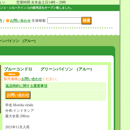
 営業時間 水木金土日14時～20時
ンコ・シロハラインコ)の販売店をオープン致しました。
内
｜
お問い合わせ
生体検索
:
ンパイソン (アルー)
ブルーコンドロ グリーンパイソン (アルー)
販売価格は
お問い合わせ
ください。
返品特約に関する重要事項
学名:Morelia viridis
分布:インドネシア
最大全長:200cm
2021年11月入荷