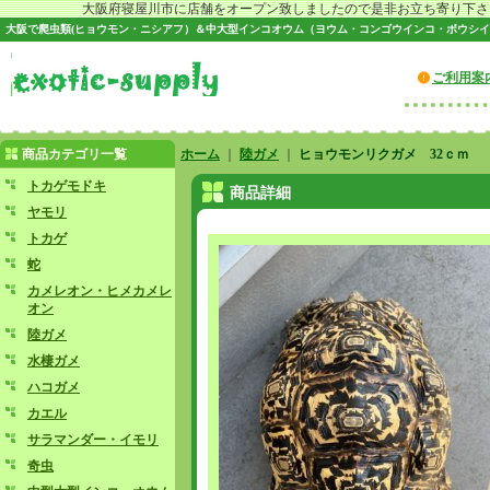
大阪府寝屋川市に店舗をオープン致しましたので是非お立ち寄り下さい♪
大阪で爬虫類(ヒョウモン・ニシアフ）＆中大型インコオウム（ヨウム・コンゴウインコ・ボウシイ
ご利用案
商品カテゴリ一覧
ホーム
｜
陸ガメ
｜
ヒョウモンリクガメ 32ｃｍ
トカゲモドキ
商品詳細
ヤモリ
トカゲ
蛇
カメレオン・ヒメカメレ
オン
陸ガメ
水棲ガメ
ハコガメ
カエル
サラマンダー・イモリ
奇虫