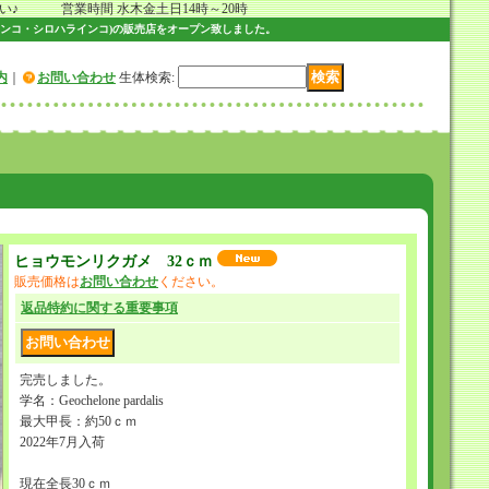
 営業時間 水木金土日14時～20時
ンコ・シロハラインコ)の販売店をオープン致しました。
内
｜
お問い合わせ
生体検索
:
ヒョウモンリクガメ 32ｃｍ
販売価格は
お問い合わせ
ください。
返品特約に関する重要事項
完売しました。
学名：Geochelone pardalis
最大甲長：約50ｃｍ
2022年7月入荷
現在全長30ｃｍ