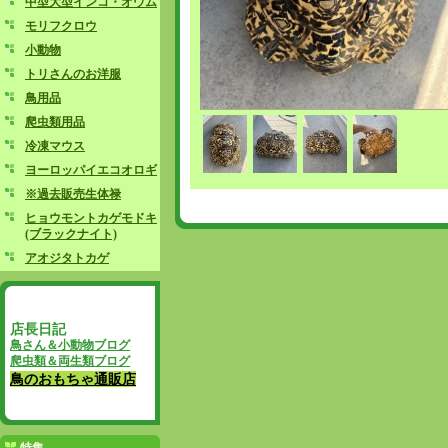
中型大型インコ・オウム
モリフクロウ
小動物
トリさんのお洋服
鳥用品
爬虫類用品
冷凍マウス
ヨーロッパイエコオロギ
※過去販売生体禄
ヒョウモントカゲモドキ
(ブラックナイト)
アオジタトカゲ
店長日記
鳥さん＆小動物ブログ
爬虫類＆両生類ブログ
鳥のおもちゃ通販店