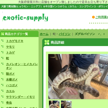
大阪府寝屋川市に店舗をオープン致しましたので是非お立ち寄り下さい♪
大阪で爬虫類(ヒョウモン・ニシアフ）＆中大型インコオウム（ヨウム・コンゴウインコ・ボウシイ
ご利用案
商品カテゴリ一覧
ホーム
｜ 蛇 >
パイソン
｜
ズグロパイソン ♂、♀
トカゲモドキ
商品詳細
ヤモリ
トカゲ
蛇
カメレオン・ヒメカメレ
オン
陸ガメ
水棲ガメ
ハコガメ
カエル
サラマンダー・イモリ
奇虫