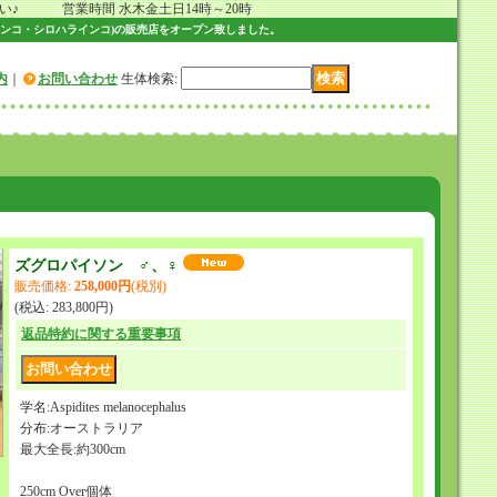
 営業時間 水木金土日14時～20時
ンコ・シロハラインコ)の販売店をオープン致しました。
内
｜
お問い合わせ
生体検索
:
ズグロパイソン ♂、♀
販売価格
:
258,000円
(税別)
(税込
:
283,800円
)
返品特約に関する重要事項
学名:Aspidites melanocephalus
分布:オーストラリア
最大全長:約300cm
250cm Over個体