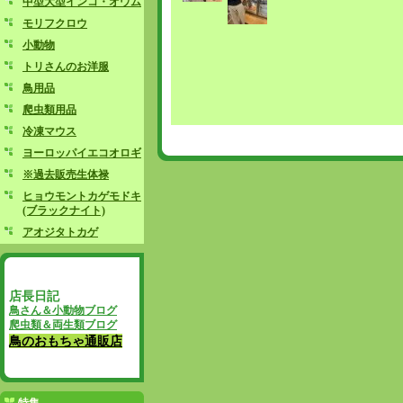
中型大型インコ・オウム
モリフクロウ
小動物
トリさんのお洋服
鳥用品
爬虫類用品
冷凍マウス
ヨーロッパイエコオロギ
※過去販売生体禄
ヒョウモントカゲモドキ
(ブラックナイト)
アオジタトカゲ
店長日記
鳥さん＆小動物ブログ
爬虫類＆両生類ブログ
鳥のおもちゃ通販店