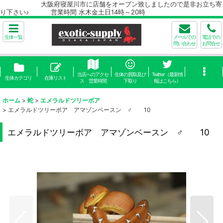
大阪府寝屋川市に店舗をオープン致しましたので是非お立ち寄
り下さい♪ 営業時間 水木金土日14時～20時
生体一覧
メールでの
電話での
問い合わせ
お問合せ
当店へのアクセ
生体の買取及び
Twitter（最新情
生体カテゴリ
在庫リスト
ス 営業時間
下取り
報はこちら）
ホーム
>
蛇
>
エメラルドツリーボア
>
エメラルドツリーボア アマゾンベースン ♂ 10
エメラルドツリーボア アマゾンベースン ♂ 10