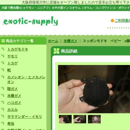
大阪府寝屋川市に店舗をオープン致しましたので是非お立ち寄り下さい♪
大阪で爬虫類(ヒョウモン・ニシアフ）＆中大型インコオウム（ヨウム・コンゴウインコ・ボウシイ
ご利用案
商品カテゴリ一覧
ホーム
｜
水棲ガメ
｜
スッポンモドキ ベビー a個
トカゲモドキ
商品詳細
ヤモリ
トカゲ
蛇
カメレオン・ヒメカメレ
オン
陸ガメ
水棲ガメ
ハコガメ
カエル
サラマンダー・イモリ
奇虫