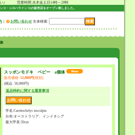
 営業時間 水木金土日14時～20時
ンコ・シロハラインコ)の販売店をオープン致しました。
内
｜
お問い合わせ
生体検索
:
体
スッポンモドキ ベビー a個体
販売価格
:
52,800円
(税別)
(税込
:
58,080円
)
返品特約に関する重要事項
学名:Carettochelys insculpta
分布:オーストラリア、インドネシア
最大甲長:50cm