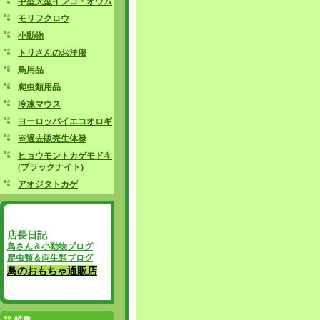
中型大型インコ・オウム
モリフクロウ
小動物
トリさんのお洋服
鳥用品
爬虫類用品
冷凍マウス
ヨーロッパイエコオロギ
※過去販売生体禄
ヒョウモントカゲモドキ
(ブラックナイト)
アオジタトカゲ
店長日記
鳥さん＆小動物ブログ
爬虫類＆両生類ブログ
鳥のおもちゃ通販店