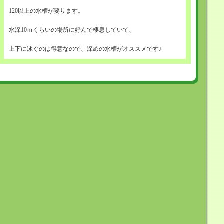
120以上の水槽が要ります。
水深10ｍくらいの場所に好んで棲息していて、
上下に泳ぐのは得意なので、深めの水槽がオススメです♪