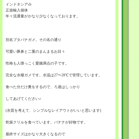
インドネシアcb
正規輸入個体
年々流通量がかなり少なくなっております。
別名ブタバナガメ。その名の通り
可愛い豚鼻と二重のまんまるお目々
性格も人懐っこく愛嬌満点の子です。
完全な水棲ガメです。水温は27〜28℃で管理しています。
食べた分だけ糞をするので、ろ過はしっかり
してあげてください♪
(水質を考えて、シンプルなレイアウトがいいと思います)
乾燥クリルを食べています。バナナが好物です。
最終サイズはかなり大きくなるので