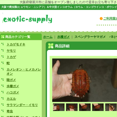
大阪府寝屋川市に店舗をオープン致しましたので是非お立ち寄り下さい♪
大阪で爬虫類(ヒョウモン・ニシアフ）＆中大型インコオウム（ヨウム・コンゴウインコ・ボウシイ
ご利用案
商品カテゴリ一覧
ホーム
｜
水棲ガメ
｜
スペングラーヤマガメ ♂B (
トカゲモドキ
商品詳細
ヤモリ
トカゲ
蛇
カメレオン・ヒメカメレ
オン
陸ガメ
水棲ガメ
ハコガメ
カエル
サラマンダー・イモリ
奇虫