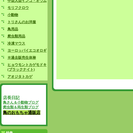
中型大型インコ・オウム
モリフクロウ
小動物
トリさんのお洋服
鳥用品
爬虫類用品
冷凍マウス
ヨーロッパイエコオロギ
※過去販売生体禄
ヒョウモントカゲモドキ
(ブラックナイト)
アオジタトカゲ
店長日記
鳥さん＆小動物ブログ
爬虫類＆両生類ブログ
鳥のおもちゃ通販店