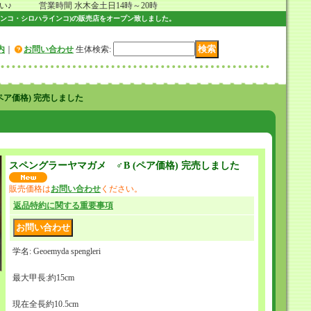
 営業時間 水木金土日14時～20時
ンコ・シロハラインコ)の販売店をオープン致しました。
内
｜
お問い合わせ
生体検索
:
ペア価格) 完売しました
スペングラーヤマガメ ♂B (ペア価格) 完売しました
販売価格は
お問い合わせ
ください。
返品特約に関する重要事項
学名: Geoemyda spengleri
最大甲長:約15cm
現在全長約10.5cm