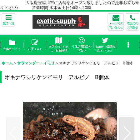
大阪府寝屋川市に店舗をオープン致しましたので是非お立ち寄
り下さい♪ 営業時間 水木金土日14時～20時
生体一覧
メールでの
電話での
問い合わせ
お問合せ
当店へのアクセ
生体の買取及び
Twitter（最新情
生体カテゴリ
在庫リスト
ス 営業時間
下取り
報はこちら）
ホーム
>
サラマンダー・イモリ
>
オキナワシリケンイモリ アルビノ B個体
オキナワシリケンイモリ アルビノ B個体