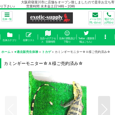
大阪府寝屋川市に店舗をオープン致しましたので是非お立ち寄
り下さい♪ 営業時間 水木金土日14時～20時
生体一覧
メールでの
電話での
問い合わせ
お問合せ
当店へのアクセ
生体の買取及び
Twitter（最新情
生体カテゴリ
在庫リスト
ス 営業時間
下取り
報はこちら）
ホーム
>
※過去販売生体禄
>
トカゲ
>
カミンギーモニター☆Ａ様ご売約済み☆
カミンギーモニター☆Ａ様ご売約済み☆