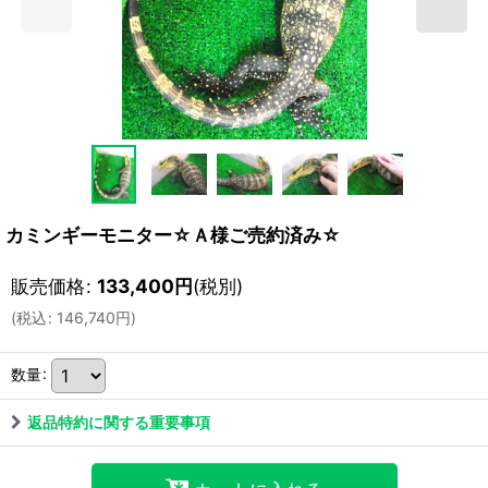
カミンギーモニター☆Ａ様ご売約済み☆
販売価格
:
133,400
円
(税別)
(
税込
:
146,740
円
)
数量
:
返品特約に関する重要事項