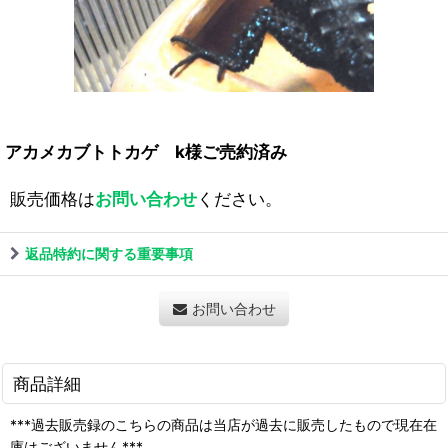
アカメカブトトカゲ k様ご売約済み
販売価格は
お問い合わせ
ください。
返品特約に関する重要事項
お問い合わせ
商品詳細
***過去販売録のこちらの商品は当店が過去に販売したもので現在在
庫はございません***