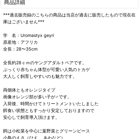
商品詳細
***過去販売録のこちらの商品は当店が過去に販売したもので現在在
庫はございません***
学 名：Uromastyx geyri
原産地：アフリカ
全長：28〜35cm
全長約28ｃｍのヤングアダルトペアです。
ぷっくり赤ちゃん体型が可愛い人気のトカゲ
大人しく飼育しやすいのも魅力です。
両個体ともオレンジタイプ
画像オレンジ部が多い子が♂です。
入荷後、時間かけてトリートメントいたしました
餌食い状態ともすっかり安定しておりますので
安心して飼育導入頂けます。
餌は小松菜を中心に葉野菜とグリーンピース
小鳥のえさ（ひえ 、あわなど）