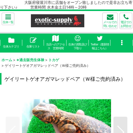
大阪府寝屋川市に店舗をオープン致しましたので是非お立ち寄
り下さい♪ 営業時間 水木金土日14時～20時
生体一覧
メールでの
電話での
問い合わせ
お問合せ
当店へのアクセ
生体の買取及び
Twitter（最新情
生体カテゴリ
在庫リスト
ス 営業時間
下取り
報はこちら）
ホーム
>
※過去販売生体禄
>
トカゲ
>
ゲイリートゲオアガマレッドペア（Ｗ様ご売約済み）
ゲイリートゲオアガマレッドペア（Ｗ様ご売約済み）