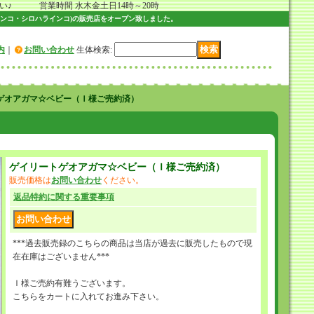
 営業時間 水木金土日14時～20時
ンコ・シロハラインコ)の販売店をオープン致しました。
内
｜
お問い合わせ
生体検索
:
ゲオアガマ☆ベビー（Ｉ様ご売約済）
ゲイリートゲオアガマ☆ベビー（Ｉ様ご売約済）
販売価格は
お問い合わせ
ください。
返品特約に関する重要事項
***過去販売録のこちらの商品は当店が過去に販売したもので現
在在庫はございません***
Ｉ様ご売約有難うございます。
こちらをカートに入れてお進み下さい。