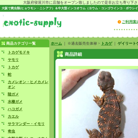
大阪府寝屋川市に店舗をオープン致しましたので是非お立ち寄り下さい♪
大阪で爬虫類(ヒョウモン・ニシアフ）＆中大型インコオウム（ヨウム・コンゴウインコ・ボウシイ
ご利用案
商品カテゴリ一覧
ホーム
｜ ※過去販売生体禄 >
トカゲ
｜
ゲイリート
トカゲモドキ
商品詳細
ヤモリ
トカゲ
蛇
カメレオン・ヒメカメレ
オン
陸ガメ
水棲ガメ
ハコガメ
カエル
サラマンダー・イモリ
奇虫