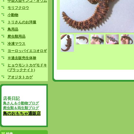
中型大型インコ・オウム
モリフクロウ
小動物
トリさんのお洋服
鳥用品
爬虫類用品
冷凍マウス
ヨーロッパイエコオロギ
※過去販売生体禄
ヒョウモントカゲモドキ
(ブラックナイト)
アオジタトカゲ
店長日記
鳥さん＆小動物ブログ
爬虫類＆両生類ブログ
鳥のおもちゃ通販店