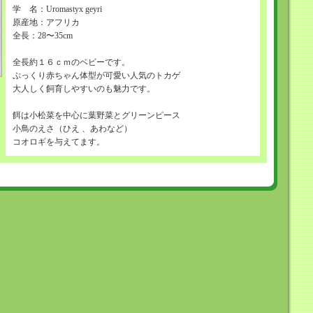
学 名：Uromastyx geyri
原産地：アフリカ
全長：28〜35cm
全長約１６ｃｍのベビーです。
ぷっくり赤ちゃん体型が可愛い人気のトカゲ
大人しく飼育しやすいのも魅力です。
餌は小松菜を中心に葉野菜とグリーンピース
小鳥のえさ（ひえ 、あわなど）
コオロギを与えてます。