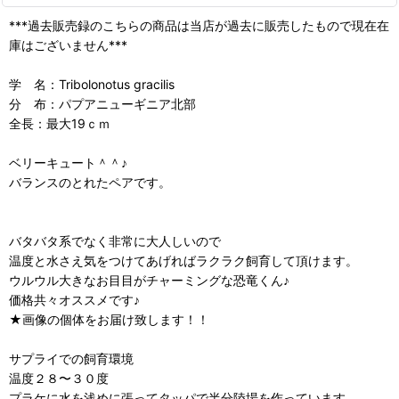
***過去販売録のこちらの商品は当店が過去に販売したもので現在在
庫はございません***
学 名：Tribolonotus gracilis
分 布：パプアニューギニア北部
全長：最大19ｃｍ
ベリーキュート＾＾♪
バランスのとれたペアです。
バタバタ系でなく非常に大人しいので
温度と水さえ気をつけてあげればラクラク飼育して頂けます。
ウルウル大きなお目目がチャーミングな恐竜くん♪
価格共々オススメです♪
★画像の個体をお届け致します！！
サプライでの飼育環境
温度２８〜３０度
プラケに水を浅めに張ってタッパで半分陸場を作っています。