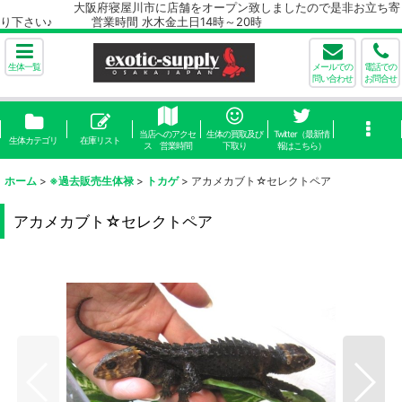
大阪府寝屋川市に店舗をオープン致しましたので是非お立ち寄
り下さい♪ 営業時間 水木金土日14時～20時
生体一覧
メールでの
電話での
問い合わせ
お問合せ
当店へのアクセ
生体の買取及び
Twitter（最新情
生体カテゴリ
在庫リスト
ス 営業時間
下取り
報はこちら）
ホーム
>
※過去販売生体禄
>
トカゲ
>
アカメカブト☆セレクトペア
アカメカブト☆セレクトペア