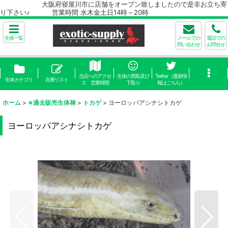
大阪府寝屋川市に店舗をオープン致しましたので是非お立ち寄
り下さい♪ 営業時間 水木金土日14時～20時
生体一覧
メールでの
電話での
問い合わせ
お問合せ
当店へのアクセ
生体の買取及び
Twitter（最新情
生体カテゴリ
在庫リスト
ス 営業時間
下取り
報はこちら）
ホーム
>
※過去販売生体禄
>
トカゲ
>
ヨーロッパアシナシトカゲ
ヨーロッパアシナシトカゲ