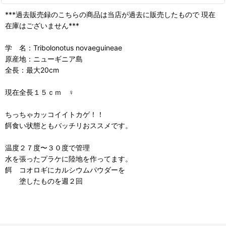
***過去販売録のこちらの商品は当店が過去に販売したもので 現在
在庫はございません***
学 名：Tribolonotus novaeguineae
原産地：ニューギニア島
全長：最大20cm
現在全長１５ｃｍ ♀
ちっちゃカッコイイトカゲ！！
餌食い状態ともバッチリおススメです。
温度２７度〜３０度で管理
水を張ったプラケに陸地を作ってます。
餌 コオロギにカルシウムパウダーを
塗したものを週２回