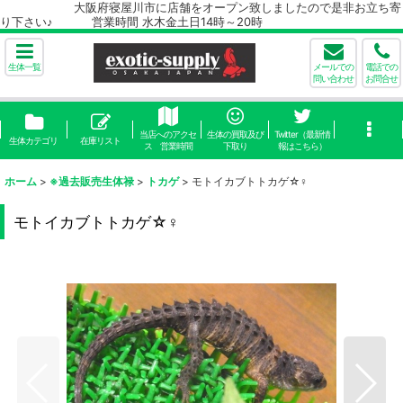
大阪府寝屋川市に店舗をオープン致しましたので是非お立ち寄
り下さい♪ 営業時間 水木金土日14時～20時
生体一覧
メールでの
電話での
問い合わせ
お問合せ
当店へのアクセ
生体の買取及び
Twitter（最新情
生体カテゴリ
在庫リスト
ス 営業時間
下取り
報はこちら）
ホーム
>
※過去販売生体禄
>
トカゲ
>
モトイカブトトカゲ☆♀
モトイカブトトカゲ☆♀