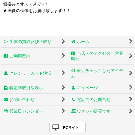
価格共々オススメです♪
★画像の個体をお届け致します！！
生体の買取及び下取り
ホーム
当店へのアクセス 営業
ご利用案内
時間
最近チェックしたアイテ
クレジットカード決済
ム
特定商取引法表示
マイページ
お問い合わせ
電話でのお問合せ
営業日カレンダー
ワタシが店長です
PCサイト