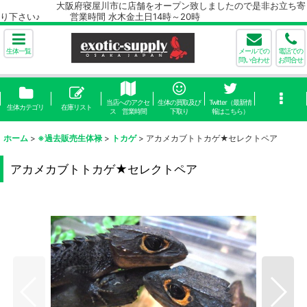
大阪府寝屋川市に店舗をオープン致しましたので是非お立ち寄
り下さい♪ 営業時間 水木金土日14時～20時
生体一覧
メールでの
電話での
問い合わせ
お問合せ
当店へのアクセ
生体の買取及び
Twitter（最新情
生体カテゴリ
在庫リスト
ス 営業時間
下取り
報はこちら）
ホーム
>
※過去販売生体禄
>
トカゲ
>
アカメカブトトカゲ★セレクトペア
アカメカブトトカゲ★セレクトペア