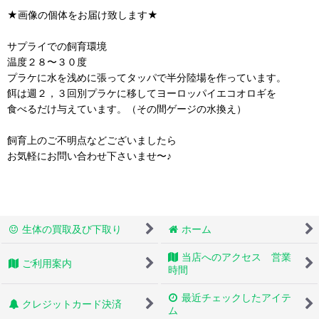
★画像の個体をお届け致します★
サプライでの飼育環境
温度２８〜３０度
プラケに水を浅めに張ってタッパで半分陸場を作っています。
餌は週２，３回別プラケに移してヨーロッパイエコオロギを
食べるだけ与えています。（その間ゲージの水換え）
飼育上のご不明点などございましたら
お気軽にお問い合わせ下さいませ〜♪
生体の買取及び下取り
ホーム
当店へのアクセス 営業
ご利用案内
時間
最近チェックしたアイテ
クレジットカード決済
ム