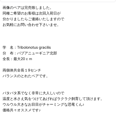
画像のペアは完売致しました。
同種ご希望のお客様は次回入荷日が
分かりましたらご連絡いたしますので
お気軽にお問い合わせ下さいませ。
学 名：Tribolonotus gracilis
分 布：パプアニューギニア北部
全長：最大20ｃｍ
両個体共全長１9センチ
バランスのとれたペアです。
バタバタ系でなく非常に大人しいので
温度と水さえ気をつけてあげればラクラク飼育して頂けます。
ウルウル大きなお目目がチャーミングな恐竜くん♪
価格共々オススメです♪