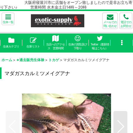
大阪府寝屋川市に店舗をオープン致しましたので是非お立ち寄
り下さい♪ 営業時間 水木金土日14時～20時
生体一覧
メールでの
電話での
問い合わせ
お問合せ
当店へのアクセ
生体の買取及び
Twitter（最新情
生体カテゴリ
在庫リスト
ス 営業時間
下取り
報はこちら）
ホーム
>
※過去販売生体禄
>
トカゲ
>
マダガスカルミツメイグアナ
マダガスカルミツメイグアナ