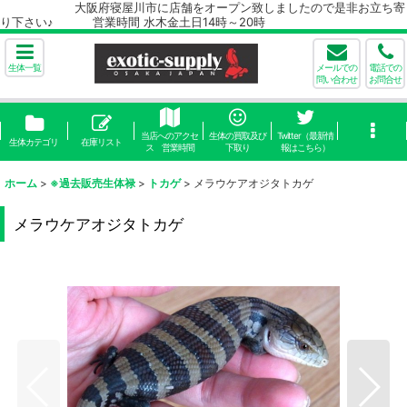
大阪府寝屋川市に店舗をオープン致しましたので是非お立ち寄
り下さい♪ 営業時間 水木金土日14時～20時
生体一覧
メールでの
電話での
問い合わせ
お問合せ
当店へのアクセ
生体の買取及び
Twitter（最新情
生体カテゴリ
在庫リスト
ス 営業時間
下取り
報はこちら）
ホーム
>
※過去販売生体禄
>
トカゲ
>
メラウケアオジタトカゲ
メラウケアオジタトカゲ