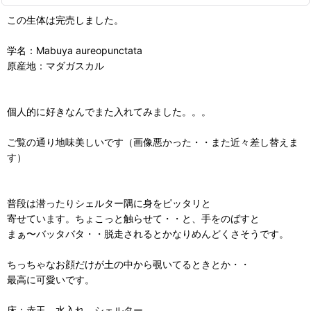
この生体は完売しました。
学名：Mabuya aureopunctata
原産地：マダガスカル
個人的に好きなんでまた入れてみました。。。
ご覧の通り地味美しいです（画像悪かった・・また近々差し替えま
す）
普段は潜ったりシェルター隅に身をピッタリと
寄せています。ちょこっと触らせて・・と、手をのばすと
まぁ〜バッタバタ・・脱走されるとかなりめんどくさそうです。
ちっちゃなお顔だけが土の中から覗いてるときとか・・
最高に可愛いです。
床：赤玉 水入れ シェルター