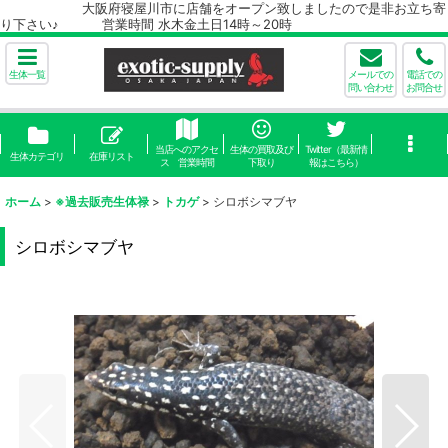
大阪府寝屋川市に店舗をオープン致しましたので是非お立ち寄
り下さい♪ 営業時間 水木金土日14時～20時
生体一覧
メールでの
電話での
問い合わせ
お問合せ
当店へのアクセ
生体の買取及び
Twitter（最新情
生体カテゴリ
在庫リスト
ス 営業時間
下取り
報はこちら）
ホーム
>
※過去販売生体禄
>
トカゲ
>
シロボシマブヤ
シロボシマブヤ